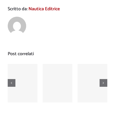
Scritto da:
Nautica Editrice
Post correlati
Cinquecentesimo
Nautica
Nautica
numero
Numero
Numero
della
500
499
rivista:
dicembre
novembre
1962-2003
2003
2003