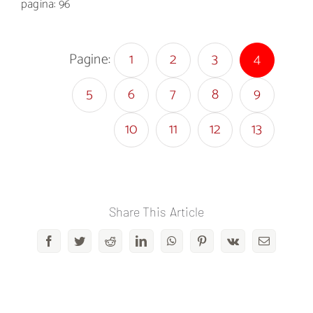
pagina: 96
Pagine:
1
2
3
4
5
6
7
8
9
10
11
12
13
Share This Article
Facebook
Twitter
Reddit
LinkedIn
WhatsApp
Pinterest
Vk
Email