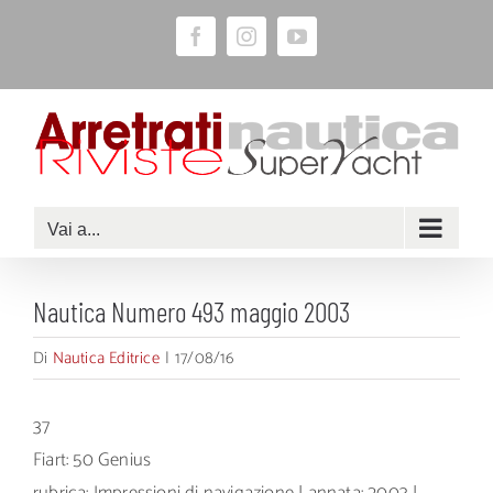
Salta
Facebook
Instagram
YouTube
al
contenuto
Vai a...
Nautica Numero 493 maggio 2003
Di
Nautica Editrice
|
17/08/16
37
Fiart: 50 Genius
rubrica: Impressioni di navigazione | annata: 2003 |