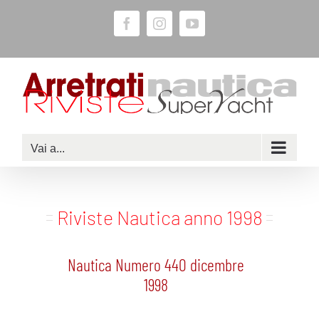
Salta
Facebook
Instagram
YouTube
al
contenuto
Vai a...
Riviste Nautica anno 1998
Nautica Numero 440 dicembre
1998