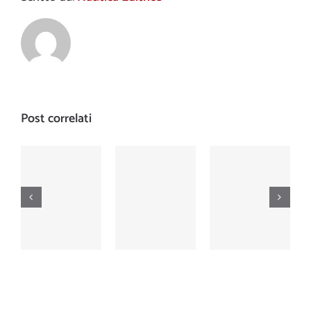
Post correlati
Cinquecentesimo
Nautica
Nautica
numero
Numero
Numero
della
500
499
rivista:
dicembre
novembre
1962-2003
2003
2003