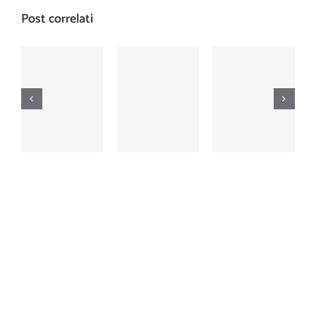
Post correlati
Nautica
Nautica
Nautica
Numero
Numero
Numero
476
474
473
dicembre
ottobre
settembre
2001
2001
2001