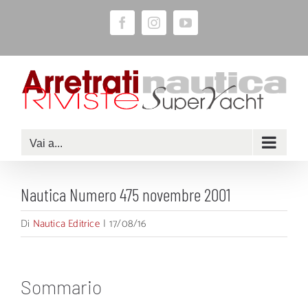
Salta
Facebook
Instagram
YouTube
al
contenuto
Vai a...
Nautica Numero 475 novembre 2001
Di
Nautica Editrice
|
17/08/16
Sommario