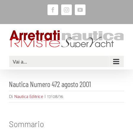
Salta
Facebook
Instagram
YouTube
al
contenuto
Vai a...
Nautica Numero 472 agosto 2001
Di
Nautica Editrice
|
17/08/16
Sommario