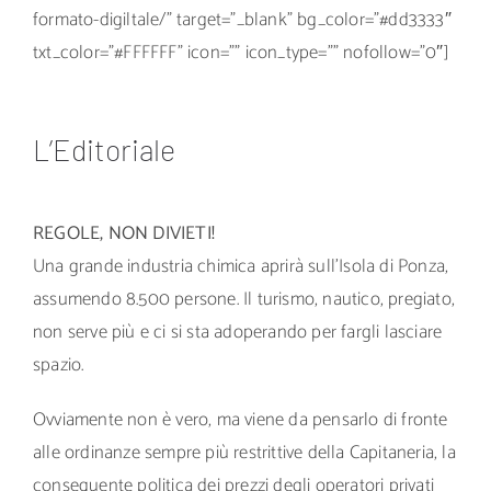
formato-digiltale/” target=”_blank” bg_color=”#dd3333″
txt_color=”#FFFFFF” icon=”” icon_type=”” nofollow=”0″]
L’Editoriale
REGOLE, NON DIVIETI!
Una grande industria chimica aprirà sull’Isola di Ponza,
assumendo 8.500 persone. Il turismo, nautico, pregiato,
non serve più e ci si sta adoperando per fargli lasciare
spazio.
Ovviamente non è vero, ma viene da pensarlo di fronte
alle ordinanze sempre più restrittive della Capitaneria, la
conseguente politica dei prezzi degli operatori privati