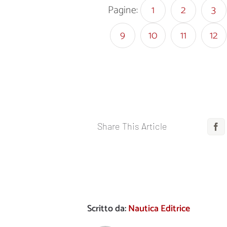
Pagine:
1
2
3
9
10
11
12
Share This Article
F
Scritto da:
Nautica Editrice