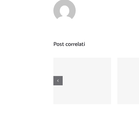
Post correlati
Nautica Numero
Naut
402 ottobre 1995
404 d