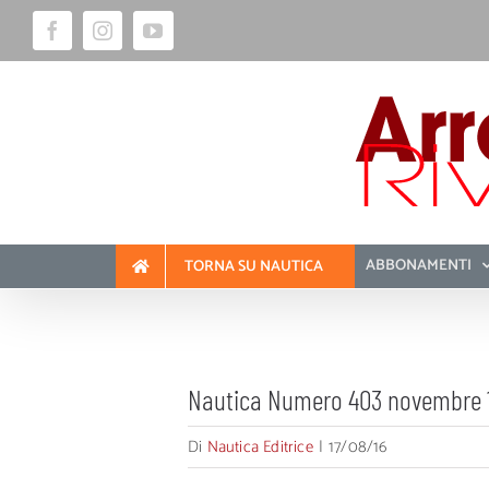
Salta
Facebook
Instagram
YouTube
al
contenuto
ABBONAMENTI
TORNA SU NAUTICA
Nautica Numero 403 novembre 
Di
Nautica Editrice
|
17/08/16