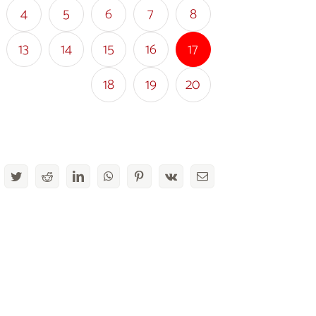
4
5
6
7
8
13
14
15
16
17
18
19
20
acebook
Twitter
Reddit
LinkedIn
WhatsApp
Pinterest
Vk
Email