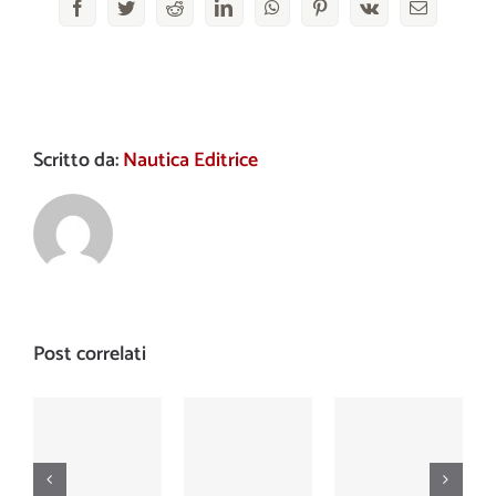
Facebook
Twitter
Reddit
LinkedIn
WhatsApp
Pinterest
Vk
Email
Scritto da:
Nautica Editrice
Post correlati
Nautica
Nautica
Nautica
Numero
Numero
Numero