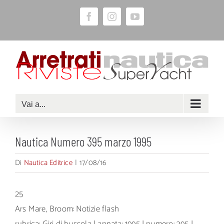
Salta
Facebook
Instagram
YouTube
al
contenuto
Vai a...
Nautica Numero 395 marzo 1995
Di
Nautica Editrice
|
17/08/16
25
Ars Mare, Broom: Notizie flash
rubrica: Giri di bussola | annata: 1995 | numero: 395 |