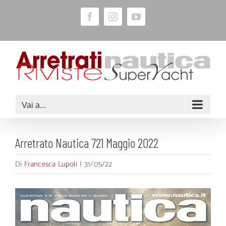
Salta
Facebook
Instagram
YouTube
al
contenuto
Vai a...
Arretrato Nautica 721 Maggio 2022
Di
Francesca Lupoli
|
31/05/22