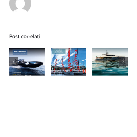
Post correlati
Arretrato
Arretrato
Arretrato
Nautica
Nautica
Nautica
728
727
726
dicembre
novembre
ottobre
2022
2022
2022