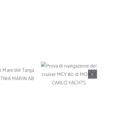
Prova di
Prova in 
 in Mare del
navigazione del
Solari
rga 35 OY
cruiser MCY 80 di
un’imbarc
A MARIN AB
MONTE CARLO
da crocier
YACHTS