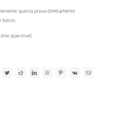
ontenente questa prova direttamente
n basso.
false ajax=true]
acebook
Twitter
Reddit
LinkedIn
WhatsApp
Pinterest
Vk
Email