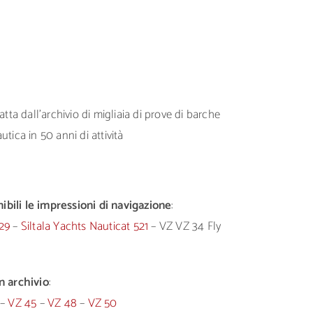
tta dall’archivio di migliaia di prove di barche
tica in 50 anni di attività
bili le impressioni di navigazione
:
 29
–
Siltala Yachts Nauticat 521
– VZ VZ 34 Fly
n archivio
:
–
VZ 45
–
VZ 48
–
VZ 50