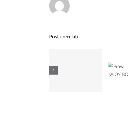
Post correlati
Prova di
Prova
navigazione del
Ta
Manò Marine M
BOTNI
42.5