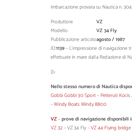
Imbarcazione provata su Nautica n. 304
Produttore
VZ
Modello
VZ 34 Fly
Pubblicazione articolo
agosto / 1987
ID:
1139
– L’impressione di navigazione tra
effettuate in mare dalla Redazione di Nau
]]>
Nello stesso numero di Nautica disponi
Gobbi Gobbi 30 Sport
–
Petteruti Kocis
–
Windy Boats Windy 8800
VZ
–
prove di navigazione disponibili i
VZ 32
– VZ 34 Fly –
VZ 44 Flying bridge