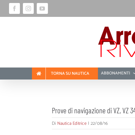
Salta
Facebook
Instagram
YouTube
al
contenuto
ABBONAMENTI
TORNA SU NAUTICA
Prove di navigazione di VZ, VZ 34
Di
Nautica Editrice
|
22/08/16