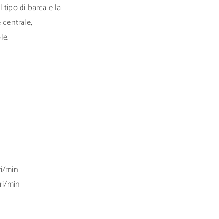
l tipo di barca e la
 centrale,
le.
ri/min
ri/min