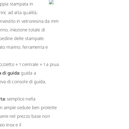
ppia stampata in
ic ad alta qualità;
vestito in vetroresina da mm
ino, iniezione totale di
apedine delle stampate.
ato marino; ferramenta e
ozzetto + 1 centrale + 1 a prua
 di guida:
guida a
eva di console di guida,
rta:
semplice nella
on ampie sedute ben protette
serie nel prezzo base non
io inox e il