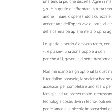
una tenuta più che discreta. Agile in man
520 è in grado di affrontare in tutta tran
anche il mare, dispensando sicurezza e 
accentuata dell’opera viva di prua, alle
della carena paraplanante, a proprio ag
Lo spazio a bordo è davvero tanto, con 
«tre piazze», una zona poppiera con
panche a U, gavoni e dinette trasformabi
Non mancano tra gli optional la cuscin
il tendalino parasole, la scaletta bagno e
accessori per completare uno scafo pen
famiglia, ad un prezzo molto interessante
tecnologia costruttiva in tecno- polimeri
per le lance e le piccole imbarcazioni de