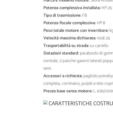
Marca e modello motore:
Selva Antibe
Potenza complessiva installata:
HP 25
Tipo di trasmissione:
FB
Potenza fiscale complessiva:
HP 8
Peso totale motore con invertitore:
k
Velocità massima dichiarata:
nodi 25
Trasportabilità su strada:
su carrello
Dotazioni standard:
parabordo di gom
centrale, 2 panche-gavoni laterali poppa
remi
Accessori a richiesta:
pagliolo prendiso
completa, corrimano, pulpiti e telo copr
Prezzo base senza motore:
L. 6.950.00
CARATTERISTICHE COSTRU