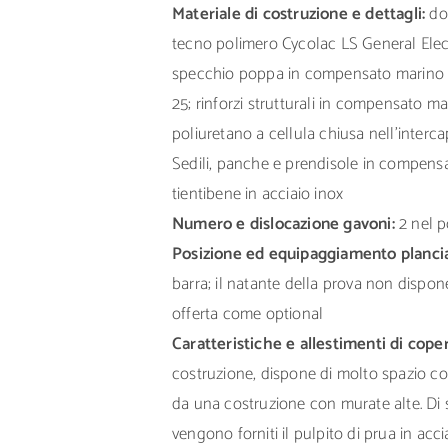
Materiale di costruzione e dettagli:
do
tecno polimero Cycolac LS General Electr
specchio poppa in compensato marino ri
25; rinforzi strutturali in compensato mar
poliuretano a cellula chiusa nell’interc
Sedili, panche e prendisole in compens
tientibene in acciaio inox
Numero e dislocazione gavoni:
2 nel p
Posizione ed equipaggiamento plancia
barra; il natante della prova non dispon
offerta come optional
Caratteristiche e allestimenti di cope
costruzione, dispone di molto spazio c
da una costruzione con murate alte. Di 
vengono forniti il pulpito di prua in accia