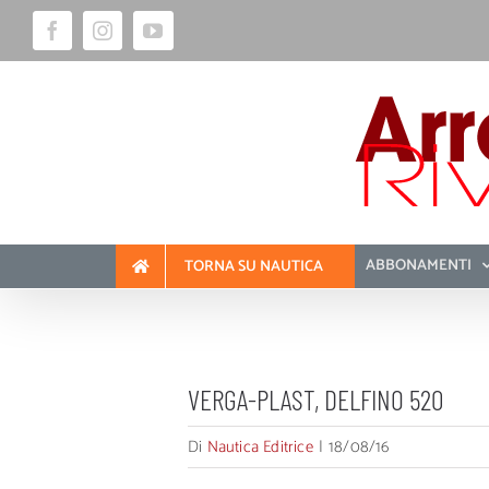
Salta
Facebook
Instagram
YouTube
al
contenuto
ABBONAMENTI
TORNA SU NAUTICA
VERGA-PLAST, DELFINO 520
Di
Nautica Editrice
|
18/08/16