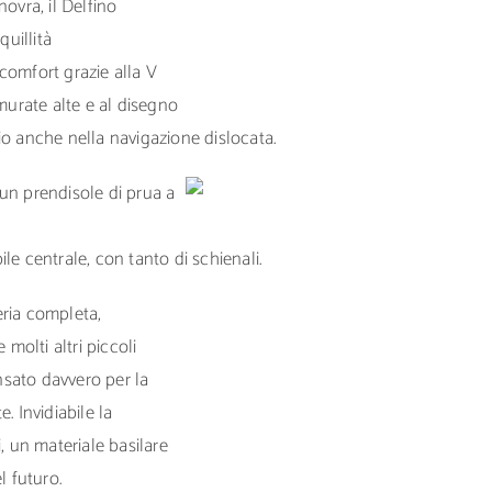
ovra, il Delfino
quillità
comfort grazie alla V
 murate alte e al disegno
io anche nella navigazione dislocata.
un prendisole di prua a
le centrale, con tanto di schienali.
eria completa,
 molti altri piccoli
sato davvero per la
. Invidiabile la
, un materiale basilare
l futuro.