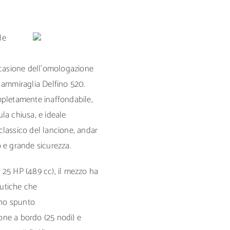
le
ccasione dell’omologazione
 ammiraglia Delfino 520.
mpletamente inaffondabile,
lula chiusa, e ideale
lassico del lancione, andar
 e grande sicurezza.
 25 HP (489 cc), il mezzo ha
autiche che
uno spunto
sone a bordo (25 nodi) e