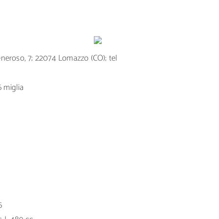
eneroso, 7; 22074 Lomazzo (CO); tel
6 miglia
5