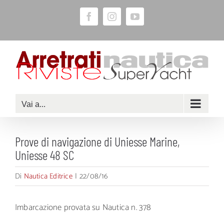
Salta
Facebook
Instagram
YouTube
al
contenuto
Vai a...
Prove di navigazione di Uniesse Marine,
Uniesse 48 SC
Di
Nautica Editrice
|
22/08/16
Imbarcazione provata su Nautica n. 378