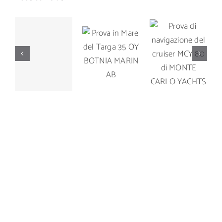
Prova di
Prova in
Prova di
navigazione
Mare del
navigazione
del cruiser
Targa 35
del Manò
MCY 80 di
OY
Marine M
MONTE
BOTNIA
42.5
CARLO
MARIN AB
YACHTS