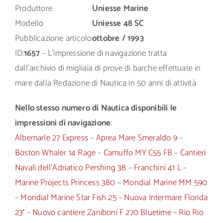
Produttore
Uniesse Marine
Modello
Uniesse 48 SC
Pubblicazione articolo
ottobre / 1993
ID:
1657
– L’impressione di navigazione tratta
dall’archivio di migliaia di prove di barche effettuate in
mare dalla Redazione di Nautica in 50 anni di attività
Nello stesso numero di Nautica disponibili le
impressioni di navigazione
:
Albemarle 27 Express
–
Aprea Mare Smeraldo 9
–
Boston Whaler 14 Rage
–
Camuffo MY C55 FB
–
Cantieri
Navali dell’Adriatico Pershing 38
–
Franchini 41 L
–
Marine Projects Princess 380
–
Mondial Marine MM 590
–
Mondial Marine Star Fish 25
–
Nuova Intermare Florida
23′
–
Nuovo cantiere Zaniboni F 270 Bluetime
–
Rio Rio