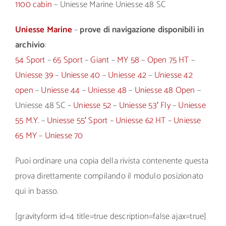
1100 cabin
– Uniesse Marine Uniesse 48 SC
Uniesse Marine
–
prove di navigazione disponibili in
archivio
:
54 Sport
–
65 Sport
–
Giant
–
MY 58
–
Open 75 HT
–
Uniesse 39
–
Uniesse 40
–
Uniesse 42
–
Uniesse 42
open
–
Uniesse 44
–
Uniesse 48
–
Uniesse 48 Open
–
Uniesse 48 SC –
Uniesse 52
–
Uniesse 53′ Fly
–
Uniesse
55 M.Y.
–
Uniesse 55′ Sport
–
Uniesse 62 HT
–
Uniesse
65 MY
–
Uniesse 70
Puoi ordinare una copia della rivista contenente questa
prova direttamente compilando il modulo posizionato
qui in basso.
[gravityform id=4 title=true description=false ajax=true]