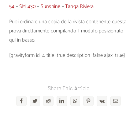
54
–
SM 430
–
Sunshine
–
Tanga Riviera
Puoi ordinare una copia della rivista contenente questa
prova direttamente compilando il modulo posizionato
qui in basso.
[gravityform id=4 title=true description=false ajax=true]
Share This Article
Facebook
Twitter
Reddit
LinkedIn
WhatsApp
Pinterest
Vk
Email