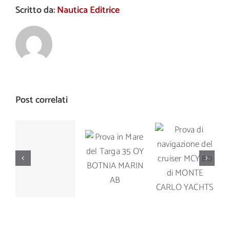
Scritto da:
Nautica Editrice
Post correlati
Prova di
Prova in
Prova di
navigazione
Mare del
navigazione
del cruiser
Targa 35
del Manò
MCY 80 di
OY
Marine M
MONTE
BOTNIA
42.5
CARLO
MARIN AB
YACHTS