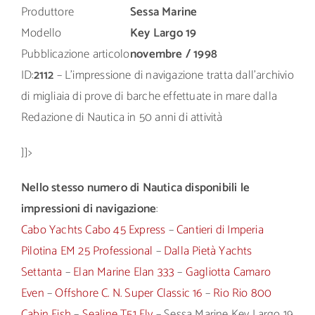
Produttore
Sessa Marine
Modello
Key Largo 19
Pubblicazione articolo
novembre / 1998
ID:
2112
– L’impressione di navigazione tratta dall’archivio
di migliaia di prove di barche effettuate in mare dalla
Redazione di Nautica in 50 anni di attività
]]>
Nello stesso numero di Nautica disponibili le
impressioni di navigazione
:
Cabo Yachts Cabo 45 Express
–
Cantieri di Imperia
Pilotina EM 25 Professional
–
Dalla Pietà Yachts
Settanta
–
Elan Marine Elan 333
–
Gagliotta Camaro
Even
–
Offshore C. N. Super Classic 16
–
Rio Rio 800
Cabin Fish
–
Sealine T51 Fly
– Sessa Marine Key Largo 19