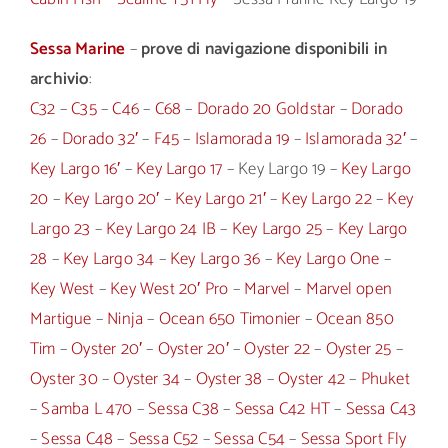
Sessa Marine
–
prove di navigazione disponibili in
archivio
:
C32
–
C35
–
C46
–
C68
–
Dorado 20 Goldstar
–
Dorado
26
–
Dorado 32′
–
F45
–
Islamorada 19
–
Islamorada 32′
–
Key Largo 16′
–
Key Largo 17
– Key Largo 19 –
Key Largo
20
–
Key Largo 20′
–
Key Largo 21′
–
Key Largo 22
–
Key
Largo 23
–
Key Largo 24 IB
–
Key Largo 25
–
Key Largo
28
–
Key Largo 34
–
Key Largo 36
–
Key Largo One
–
Key West
–
Key West 20′ Pro
–
Marvel
–
Marvel open
Martigue
–
Ninja
–
Ocean 650 Timonier
–
Ocean 850
Tim
–
Oyster 20′
–
Oyster 20′
–
Oyster 22
–
Oyster 25
–
Oyster 30
–
Oyster 34
–
Oyster 38
–
Oyster 42
–
Phuket
–
Samba L 470
–
Sessa C38
–
Sessa C42 HT
–
Sessa C43
–
Sessa C48
–
Sessa C52
–
Sessa C54
–
Sessa Sport Fly