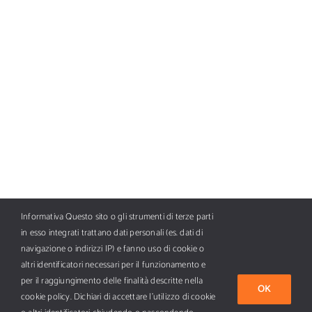
Informativa Questo sito o gli strumenti di terze parti
in esso integrati trattano dati personali (es. dati di
navigazione o indirizzi IP) e fanno uso di cookie o
altri identificatori necessari per il funzionamento e
per il raggiungimento delle finalità descritte nella
OK
cookie policy. Dichiari di accettare l’utilizzo di cookie
Tutti i diritti riservati Copyright ©
2026 BFC AI Media SpA, piazza