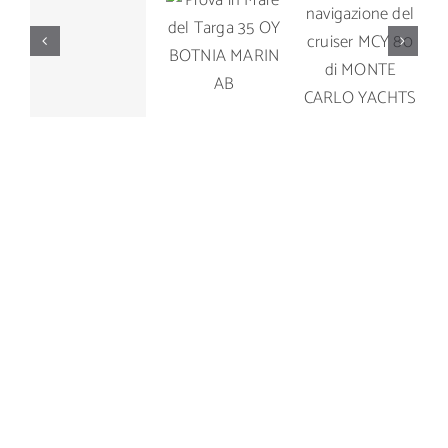
Prova di
Prova in
Prova di
navigazione
Mare del
navigazione
del cruiser
Targa 35
del Manò
MCY 80 di
OY
Marine M
MONTE
BOTNIA
42.5
CARLO
MARIN AB
YACHTS