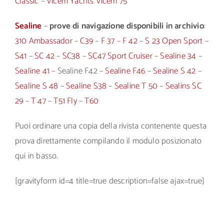
Classic
–
Vicem Yachts Vicem 75
Sealine
–
prove di navigazione disponibili in archivio
:
310 Ambassador
–
C39
–
F 37
–
F 42
–
S 23 Open Sport
–
S41
–
SC 42
–
SC38
–
SC47 Sport Cruiser
–
Sealine 34
–
Sealine 41
– Sealine F42 –
Sealine F46
–
Sealine S 42
–
Sealine S 48
–
Sealine S38
–
Sealine T 50
–
Sealins SC
29
–
T 47
–
T51 Fly
–
T60
Puoi ordinare una copia della rivista contenente questa
prova direttamente compilando il modulo posizionato
qui in basso.
[gravityform id=4 title=true description=false ajax=true]