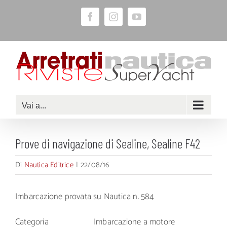
Salta
Facebook
Instagram
YouTube
al
contenuto
Vai a...
Prove di navigazione di Sealine, Sealine F42
Di
Nautica Editrice
|
22/08/16
Imbarcazione provata su Nautica n. 584
Categoria
Imbarcazione a motore