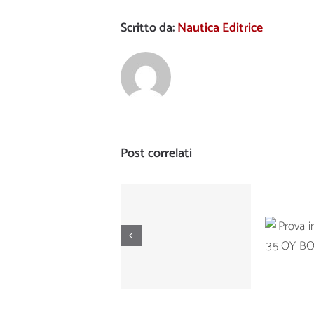
Scritto da:
Nautica Editrice
Post correlati
Prova di
Prova
navigazione del
Ta
Manò Marine M
BOTNI
42.5