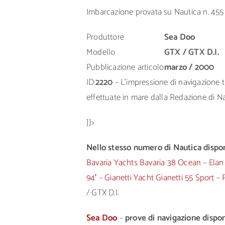
Imbarcazione provata su Nautica n. 455
Produttore
Sea Doo
Modello
GTX / GTX D.I.
Pubblicazione articolo
marzo / 2000
ID:
2220
– L’impressione di navigazione tr
effettuate in mare dalla Redazione di Nau
]]>
Nello stesso numero di Nautica disponi
Bavaria Yachts Bavaria 38 Ocean
–
Elan
94′
–
Gianetti Yacht Gianetti 55 Sport
–
/ GTX D.I.
Sea Doo
–
prove di navigazione disponi