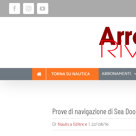
Salta
Facebook
Instagram
YouTube
al
contenuto
ABBONAMENTI
TORNA SU NAUTICA
Prove di navigazione di Sea Doo,
Di
Nautica Editrice
|
22/08/16