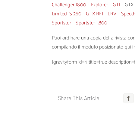
Challenger 1800
–
Explorer
–
GTI
– GTX 
Limited iS 260
–
GTX RFI
–
LRV
–
Speed
Sportster
–
Sportster 1.800
Puoi ordinare una copia della rivista c
compilando il modulo posizionato qui i
[gravityform id=4 title=true description=
Share This Article
F