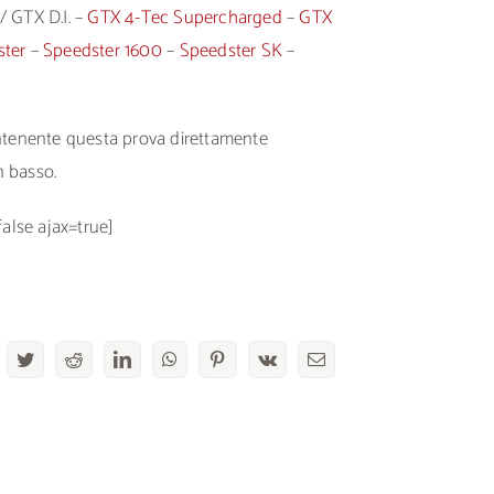
/ GTX D.I. –
GTX 4-Tec Supercharged
–
GTX
ster
–
Speedster 1600
–
Speedster SK
–
ontenente questa prova direttamente
n basso.
false ajax=true]
acebook
Twitter
Reddit
LinkedIn
WhatsApp
Pinterest
Vk
Email