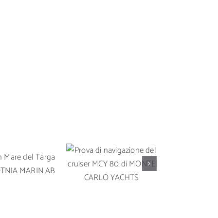
Prova di
Prova in 
 in Mare del
navigazione del
Solari
rga 35 OY
cruiser MCY 80 di
un’imbarc
A MARIN AB
MONTE CARLO
da crocier
YACHTS