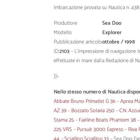
Imbarcazione provata su Nautica n. 438
Produttore
Sea Doo
Modello
Explorer
Pubblicazione articolo
ottobre / 1998
ID:
2103
– L’impressione di navigazione tra
effettuate in mare dalla Redazione di Nau
]]>
Nello stesso numero di Nautica disponi
Abbate Bruno Primatist G 36
–
Aprea Ma
AZ 39
–
Bozzato Solaria 250
–
C.N. Azzur
Stama 25
–
Fairline Boats Phantom 38
225 VRS
–
Pursuit 3000 Express
–
Riva 
44
–
Sciallino Sciallino 33
– Sea Doo Exp