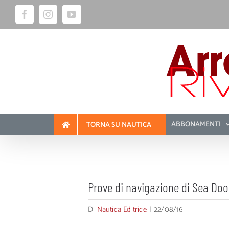
Salta
Facebook
Instagram
YouTube
al
contenuto
ABBONAMENTI
TORNA SU NAUTICA
Prove di navigazione di Sea Doo
Di
Nautica Editrice
|
22/08/16