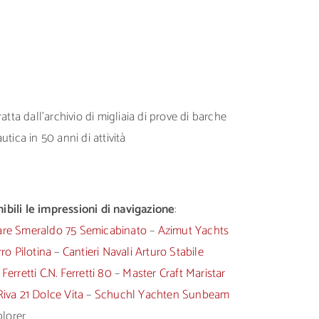
tta dall’archivio di migliaia di prove di barche
tica in 50 anni di attività
bili le impressioni di navigazione
:
re Smeraldo 75 Semicabinato
–
Azimut Yachts
ro Pilotina
–
Cantieri Navali Arturo Stabile
–
Ferretti C.N. Ferretti 80
–
Master Craft Maristar
Riva 21 Dolce Vita
–
Schuchl Yachten Sunbeam
lorer