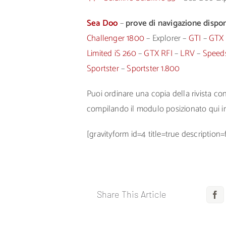
Sea Doo
–
prove di navigazione disponi
Challenger 1800
– Explorer –
GTI
–
GTX 
Limited iS 260
–
GTX RFI
–
LRV
–
Speed
Sportster
–
Sportster 1.800
Puoi ordinare una copia della rivista c
compilando il modulo posizionato qui i
[gravityform id=4 title=true description=
Share This Article
F