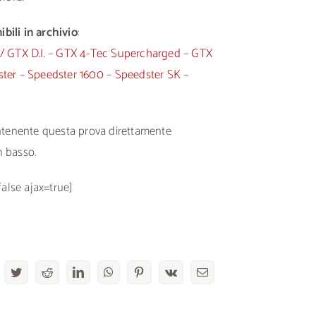
bili in archivio
:
/ GTX D.I.
–
GTX 4-Tec Supercharged
–
GTX
ster
–
Speedster 1600
–
Speedster SK
–
ontenente questa prova direttamente
n basso.
false ajax=true]
acebook
Twitter
Reddit
LinkedIn
WhatsApp
Pinterest
Vk
Email