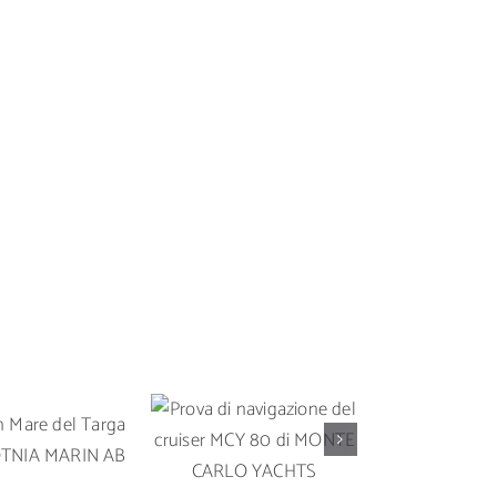
Prova di
Prova in 
 in Mare del
navigazione del
Solari
rga 35 OY
cruiser MCY 80 di
un’imbarc
A MARIN AB
MONTE CARLO