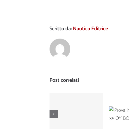
Scritto da:
Nautica Editrice
Post correlati
Prova di
Prova
navigazione del
Ta
Manò Marine M
BOTNI