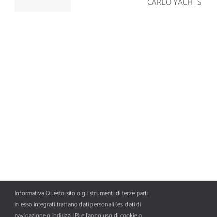
BOTNIA
42.5
CARLO
MARIN AB
YACHTS
Informativa Questo sito o gli strumenti di terze parti
in esso integrati trattano dati personali (es. dati di
navigazione o indirizzi IP) e fanno uso di cookie o