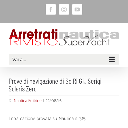
Salta
Facebook
Instagram
YouTube
al
contenuto
Vai a...
Prove di navigazione di Se.Ri.Gi., Serigi,
Solaris Zero
Di
Nautica Editrice
|
22/08/16
Imbarcazione provata su Nautica n. 315