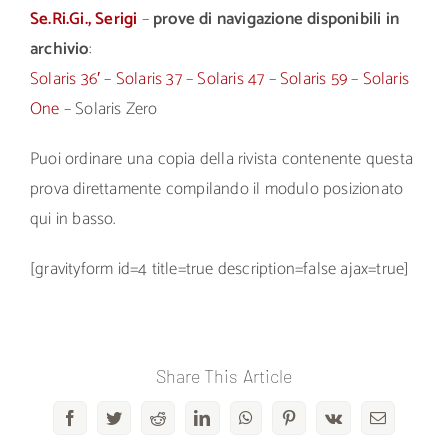
Se.Ri.Gi., Serigi
–
prove di navigazione disponibili in
archivio
:
Solaris 36′
–
Solaris 37
–
Solaris 47
–
Solaris 59
–
Solaris
One
– Solaris Zero
Puoi ordinare una copia della rivista contenente questa
prova direttamente compilando il modulo posizionato
qui in basso.
[gravityform id=4 title=true description=false ajax=true]
Share This Article
Facebook
Twitter
Reddit
LinkedIn
WhatsApp
Pinterest
Vk
Email