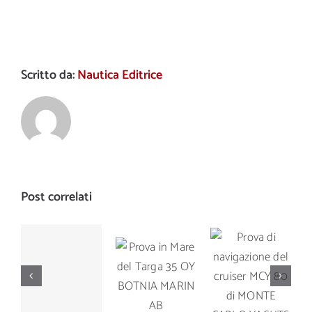
Scritto da:
Nautica Editrice
Post correlati
Prova di
Prova in
Prova di
navigazione
Mare del
navigazione
del cruiser
Targa 35
del Manò
MCY 80 di
OY
Marine M
MONTE