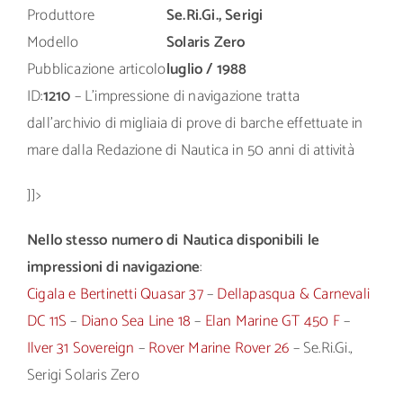
Produttore
Se.Ri.Gi., Serigi
Modello
Solaris Zero
Pubblicazione articolo
luglio / 1988
ID:
1210
– L’impressione di navigazione tratta
dall’archivio di migliaia di prove di barche effettuate in
mare dalla Redazione di Nautica in 50 anni di attività
]]>
Nello stesso numero di Nautica disponibili le
impressioni di navigazione
:
Cigala e Bertinetti Quasar 37
–
Dellapasqua & Carnevali
DC 11S
–
Diano Sea Line 18
–
Elan Marine GT 450 F
–
Ilver 31 Sovereign
–
Rover Marine Rover 26
– Se.Ri.Gi.,
Serigi Solaris Zero