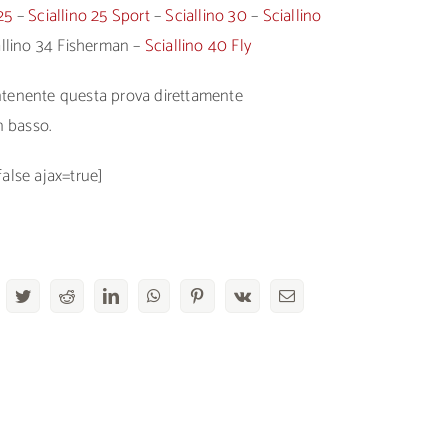
25
–
Sciallino 25 Sport
–
Sciallino 30
–
Sciallino
allino 34 Fisherman –
Sciallino 40 Fly
ontenente questa prova direttamente
n basso.
false ajax=true]
acebook
Twitter
Reddit
LinkedIn
WhatsApp
Pinterest
Vk
Email