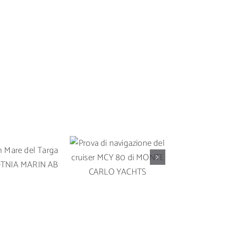
Prova di
Prova in 
 in Mare del
navigazione del
Solari
rga 35 OY
cruiser MCY 80 di
un’imbarc
A MARIN AB
MONTE CARLO
da crocier
YACHTS