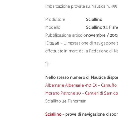
Imbarcazione provata su Nautica n. 499
Produttore
Sciallino
Modello
Sciallino 34 Fis
Pubblicazione articolo
novembre / 200
ID:
2558
– L’impressione di navigazione tr
effettuate in mare dalla Redazione di Nau
]]>
Nello stesso numero di Nautica disponi
Albemarle Albemarle 410 EX
–
Camuffo 
Moreno Patrone 30
–
Cantieri di Sarnic
Sciallino 34 Fisherman
Sciallino
–
prove di navigazione disponi