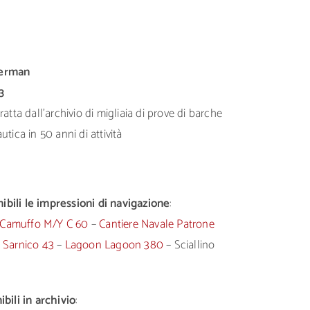
herman
3
atta dall’archivio di migliaia di prove di barche
tica in 50 anni di attività
bili le impressioni di navigazione
:
Camuffo M/Y C 60
–
Cantiere Navale Patrone
o Sarnico 43
–
Lagoon Lagoon 380
– Sciallino
bili in archivio
: