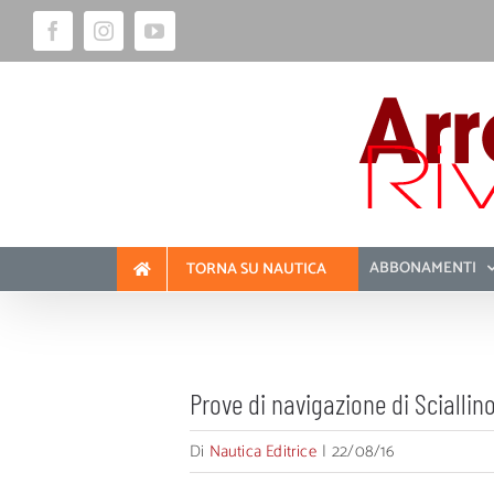
Salta
Facebook
Instagram
YouTube
al
contenuto
ABBONAMENTI
TORNA SU NAUTICA
Prove di navigazione di Sciallin
Di
Nautica Editrice
|
22/08/16