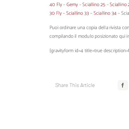
40 Fly
–
Gemy
–
Sciallino 25
–
Sciallino 
30 Fly
–
Sciallino 33
–
Sciallino 34
– Sci
Puoi ordinare una copia della rivista c
compilando il modulo posizionato qui i
[gravityform id=4 title=true description=
Share This Article
F