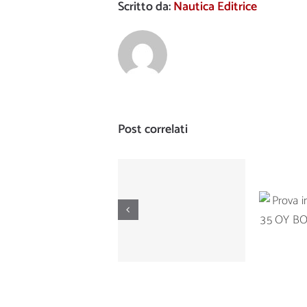
Scritto da:
Nautica Editrice
Post correlati
Prova di
Prova
navigazione del
Ta
Manò Marine M
BOTNI
42.5