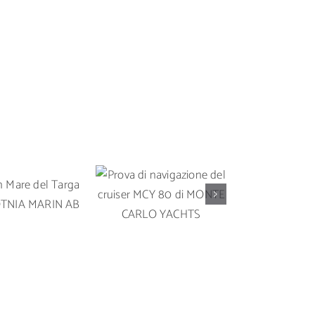
Prova di
Prova in 
 in Mare del
navigazione del
Solari
rga 35 OY
cruiser MCY 80 di
un’imbarc
A MARIN AB
MONTE CARLO
da crocier
YACHTS