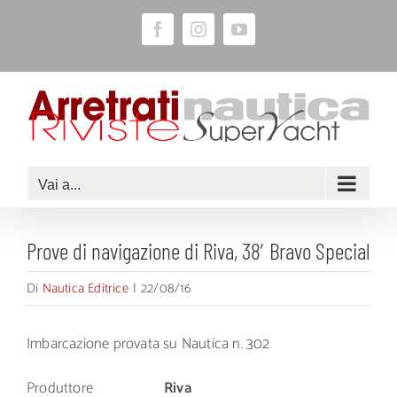
Salta
Facebook
Instagram
YouTube
al
contenuto
Vai a...
Prove di navigazione di Riva, 38′ Bravo Special
Di
Nautica Editrice
|
22/08/16
Imbarcazione provata su Nautica n. 302
Produttore
Riva