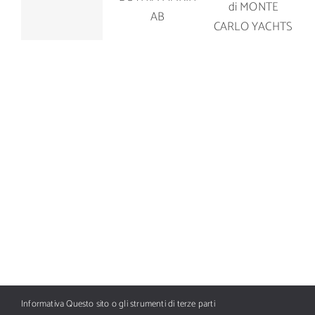
del Manò
MCY 80 di
OY
Marine M
MONTE
BOTNIA
42.5
CARLO
MARIN AB
YACHTS
Informativa Questo sito o gli strumenti di terze parti