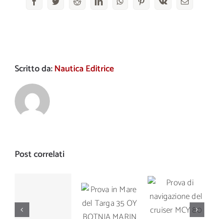
Facebook
Twitter
Reddit
LinkedIn
WhatsApp
Pinterest
Vk
Email
Scritto da:
Nautica Editrice
Post correlati
Prova di
Prova in
Prova di
navigazione
Mare del
navigazione
del cruiser
Targa 35