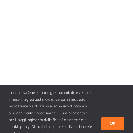
Informativa Questo sito o gli strumenti di terze parti
in esso integrati trattano dati personali (es. dati di
navigazione o indirizzi IP) e fanno uso di cookie o
altri identificatori necessari per il funzionamento e
per il raggiungimento delle finalità descritte nella
OK
cookie policy. Dichiari di accettare l’utilizzo di cookie
Tutti i diritti riservati Copyright ©
2026 BFC AI Media SpA, piazza