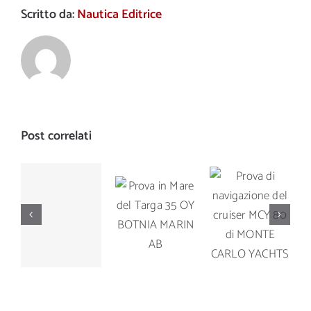
Scritto da:
Nautica Editrice
Post correlati
Prova di
Prova in
Prova di
navigazione
Mare del
navigazione
del cruiser
Targa 35
del Manò
MCY 80 di
OY
Marine M
MONTE
BOTNIA
42.5
CARLO
MARIN AB
YACHTS