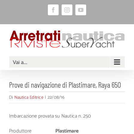
Salta
Facebook
Instagram
YouTube
al
contenuto
Vai a...
Prove di navigazione di Plastimare, Raya 650
Di
Nautica Editrice
|
22/08/16
Imbarcazione provata su Nautica n. 250
Produttore
Plastimare