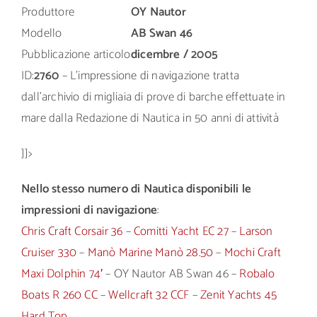
Produttore
OY Nautor
Modello
AB Swan 46
Pubblicazione articolo
dicembre / 2005
ID:
2760
– L’impressione di navigazione tratta
dall’archivio di migliaia di prove di barche effettuate in
mare dalla Redazione di Nautica in 50 anni di attività
]]>
Nello stesso numero di Nautica disponibili le
impressioni di navigazione
:
Chris Craft Corsair 36
–
Comitti Yacht EC 27
–
Larson
Cruiser 330
–
Manò Marine Manò 28.50
–
Mochi Craft
Maxi Dolphin 74′
– OY Nautor AB Swan 46 –
Robalo
Boats R 260 CC
–
Wellcraft 32 CCF
–
Zenit Yachts 45
Hard Top