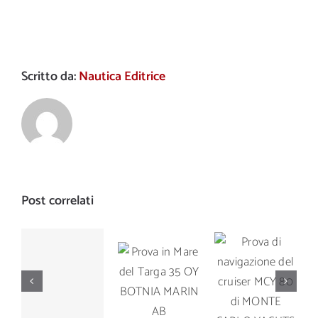
Scritto da:
Nautica Editrice
Post correlati
Prova di
Prova in
Prova di
navigazione
Mare del
navigazione
del cruiser
Targa 35
del Manò
MCY 80 di
OY
Marine M
MONTE