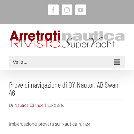
Salta
Facebook
Instagram
YouTube
al
contenuto
Vai a...
Prove di navigazione di OY Nautor, AB Swan
46
Di
Nautica Editrice
|
22/08/16
Imbarcazione provata su Nautica n. 524