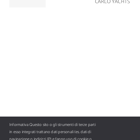
BOTNIA
42.5
CARLO
MARIN AB
YACHTS
Informativa Questo sito o gli strumenti di terze parti
in esso integrati trattano dati personali (es. dati di
navigazione o indirizzi IP) e fanno uso di cookie o