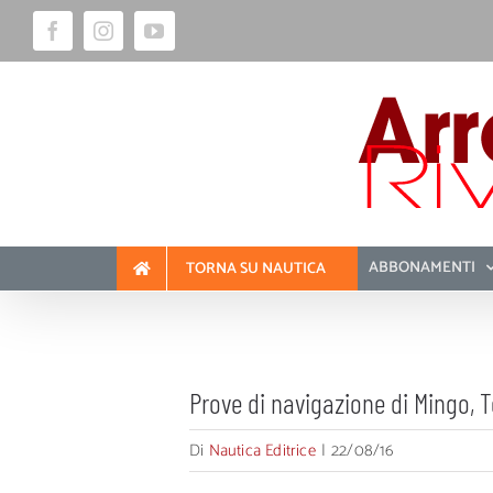
Salta
Facebook
Instagram
YouTube
al
contenuto
ABBONAMENTI
TORNA SU NAUTICA
Prove di navigazione di Mingo, T
Di
Nautica Editrice
|
22/08/16