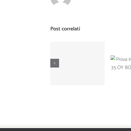
Post correlati
Prova di
Prova
navigazione del
Ta
Manò Marine M
BOTNI
42.5