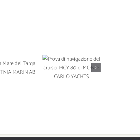
Prova di
Prova in 
 in Mare del
navigazione del
Solari
rga 35 OY
cruiser MCY 80 di
un’imbarc
A MARIN AB
MONTE CARLO
da crocier
YACHTS