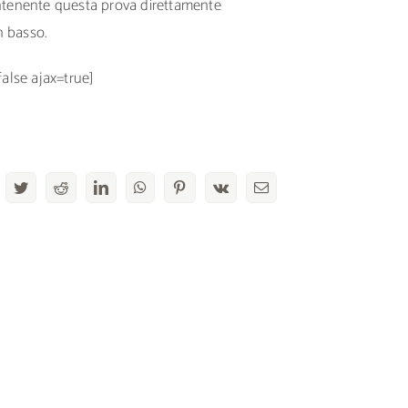
ontenente questa prova direttamente
n basso.
false ajax=true]
acebook
Twitter
Reddit
LinkedIn
WhatsApp
Pinterest
Vk
Email