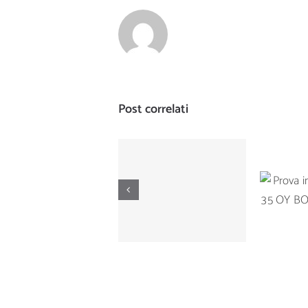
Post correlati
Prova di
Prova
navigazione del
Ta
Manò Marine M
BOTNI
42.5