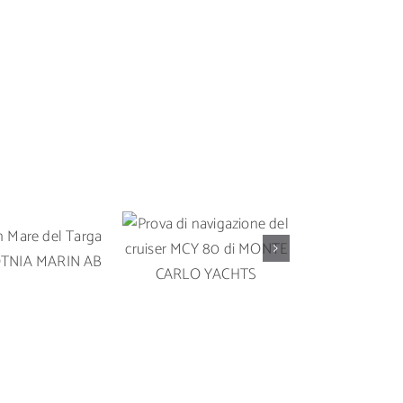
Prova di
Prova in 
 in Mare del
navigazione del
Solari
rga 35 OY
cruiser MCY 80 di
un’imbarc
A MARIN AB
MONTE CARLO
da crocier
YACHTS