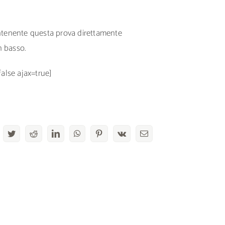
ontenente questa prova direttamente
n basso.
false ajax=true]
acebook
Twitter
Reddit
LinkedIn
WhatsApp
Pinterest
Vk
Email