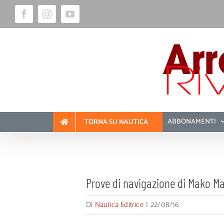
Salta
Facebook
Instagram
YouTube
al
contenuto
ABBONAMENTI
TORNA SU NAUTICA
Prove di navigazione di Mako Ma
Di
Nautica Editrice
|
22/08/16