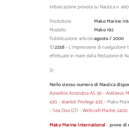
Imbarcazione provata su Nautica n. 460
Produttore
Mako Marine Int
Modello
Mako 192
Pubblicazione articolo
agosto / 2000
ID:
2258
– L’impressione di navigazione tr
effettuate in mare dalla Redazione di Nau
]]>
Nello stesso numero di Nautica disponi
Asterillos Astondoa AS 39
–
Astilleros
430
–
Jeantot Privilege 435
– Mako Marin
–
Sea Doo GTI
–
Wellcraft Marine 2400
Mako Marine International
–
prove di 