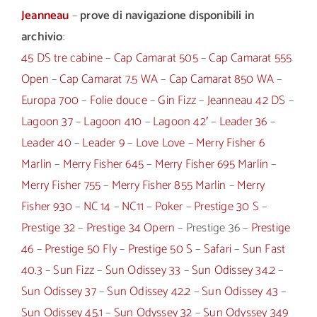
Jeanneau
–
prove di navigazione disponibili in
archivio
:
45 DS tre cabine
–
Cap Camarat 505
–
Cap Camarat 555
Open
–
Cap Camarat 7.5 WA
–
Cap Camarat 850 WA
–
Europa 700
–
Folie douce
–
Gin Fizz
–
Jeanneau 42 DS
–
Lagoon 37
–
Lagoon 410
–
Lagoon 42′
–
Leader 36
–
Leader 40
–
Leader 9
–
Love Love
–
Merry Fisher 6
Marlin
–
Merry Fisher 645
–
Merry Fisher 695 Marlin
–
Merry Fisher 755
–
Merry Fisher 855 Marlin
–
Merry
Fisher 930
–
NC 14
–
NC11
–
Poker
–
Prestige 30 S
–
Prestige 32
–
Prestige 34 Opern
– Prestige 36 –
Prestige
46
–
Prestige 50 Fly
–
Prestige 50 S
–
Safari
–
Sun Fast
40.3
–
Sun Fizz
–
Sun Odissey 33
–
Sun Odissey 34.2
–
Sun Odissey 37
–
Sun Odissey 42.2
–
Sun Odissey 43
–
Sun Odissey 45.1
–
Sun Odyssey 32
–
Sun Odyssey 349