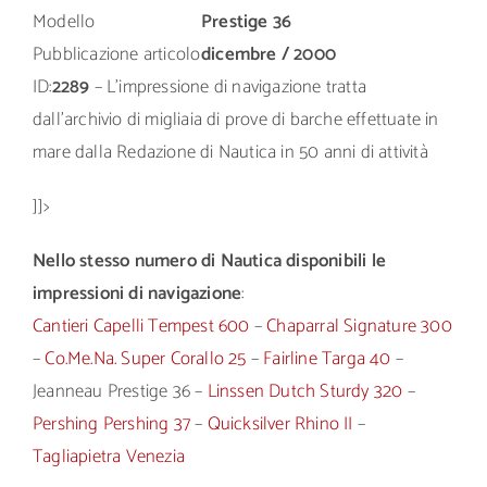
Modello
Prestige 36
Pubblicazione articolo
dicembre / 2000
ID:
2289
– L’impressione di navigazione tratta
dall’archivio di migliaia di prove di barche effettuate in
mare dalla Redazione di Nautica in 50 anni di attività
]]>
Nello stesso numero di Nautica disponibili le
impressioni di navigazione
:
Cantieri Capelli Tempest 600
–
Chaparral Signature 300
–
Co.Me.Na. Super Corallo 25
–
Fairline Targa 40
–
Jeanneau Prestige 36 –
Linssen Dutch Sturdy 320
–
Pershing Pershing 37
–
Quicksilver Rhino II
–
Tagliapietra Venezia