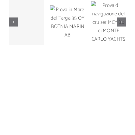
Prova di
Prova in
Prova di
navigazione
Mare del
navigazione
del cruiser
Targa 35
del Manò
MCY 80 di
OY
Marine M
MONTE
BOTNIA
42.5
CARLO
MARIN AB
YACHTS