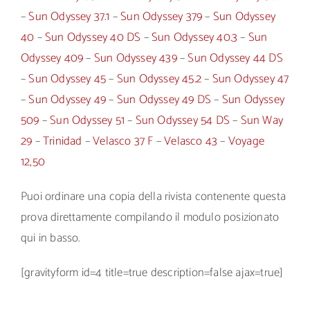
–
Sun Odyssey 37.1
–
Sun Odyssey 379
–
Sun Odyssey
40
–
Sun Odyssey 40 DS
–
Sun Odyssey 40.3
–
Sun
Odyssey 409
–
Sun Odyssey 439
–
Sun Odyssey 44 DS
–
Sun Odyssey 45
–
Sun Odyssey 45.2
–
Sun Odyssey 47
–
Sun Odyssey 49
–
Sun Odyssey 49 DS
–
Sun Odyssey
509
–
Sun Odyssey 51
–
Sun Odyssey 54 DS
–
Sun Way
29
–
Trinidad
–
Velasco 37 F
–
Velasco 43
–
Voyage
12,50
Puoi ordinare una copia della rivista contenente questa
prova direttamente compilando il modulo posizionato
qui in basso.
[gravityform id=4 title=true description=false ajax=true]