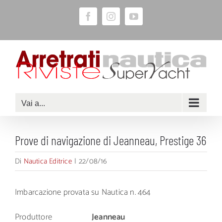
Salta
Facebook
Instagram
YouTube
al
contenuto
Vai a...
Prove di navigazione di Jeanneau, Prestige 36
Di
Nautica Editrice
|
22/08/16
Imbarcazione provata su Nautica n. 464
Produttore
Jeanneau