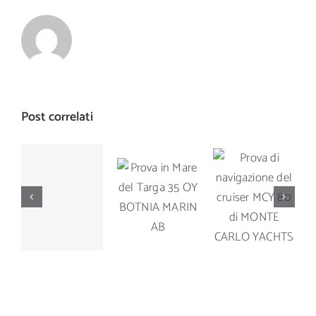
Post correlati
Prova di
Prova in
Prova di
navigazione
Mare del
navigazione
del cruiser
Targa 35
del Manò
MCY 80 di
OY
Marine M
MONTE
BOTNIA
42.5
CARLO
MARIN AB
YACHTS