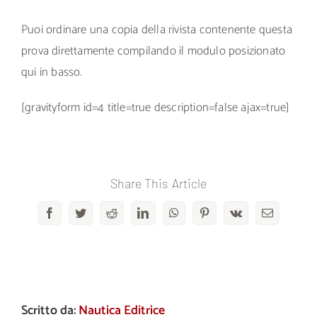
Puoi ordinare una copia della rivista contenente questa
prova direttamente compilando il modulo posizionato
qui in basso.
[gravityform id=4 title=true description=false ajax=true]
Share This Article
Facebook
Twitter
Reddit
LinkedIn
WhatsApp
Pinterest
Vk
Email
Scritto da:
Nautica Editrice