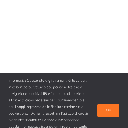
Informativa Questo sito o gli strumenti di terze parti
in esso integrati trattano dati personali (es. dati di
navigazione o indirizzi IP) e fanno uso di cookie o
altri identificatori necessari per il funzionamento e
per il raggiungimento delle finalità descritte nella
OK
cookie policy. Dichiari di accettare l’utilizzo di cookie
Tutti i diritti riservati Copyright ©
2026 BFC AI Media SpA, piazza
o altri identificatori chiudendo o nascondendo
Armando Diaz 7, 20123 Milano - E-mail info@nautica.it - PI 11673170152.
questa informativa, cliccando un link o un pulsante