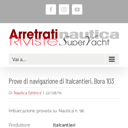
Salta
Facebook
Instagram
YouTube
al
contenuto
Vai a...
Prove di navigazione di Italcantieri, Bora 103
Di
Nautica Editrice
|
22/08/16
Imbarcazione provata su Nautica n. 96
Produttore
Italcantieri