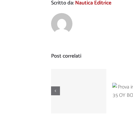
Scritto da:
Nautica Editrice
Post correlati
Prova di
Prova
navigazione del
Ta
Manò Marine M
BOTNI
42.5