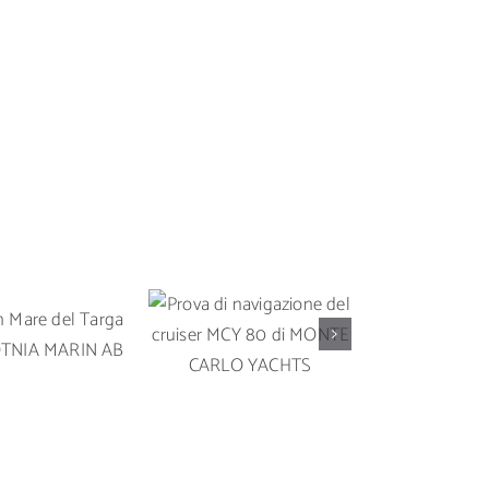
Prova di
Prova in 
 in Mare del
navigazione del
Solari
rga 35 OY
cruiser MCY 80 di
un’imbarc
A MARIN AB
MONTE CARLO
da crocier
YACHTS