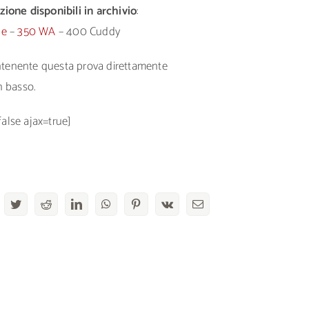
zione disponibili in archivio
:
le
–
350 WA
– 400 Cuddy
ontenente questa prova direttamente
n basso.
false ajax=true]
acebook
Twitter
Reddit
LinkedIn
WhatsApp
Pinterest
Vk
Email