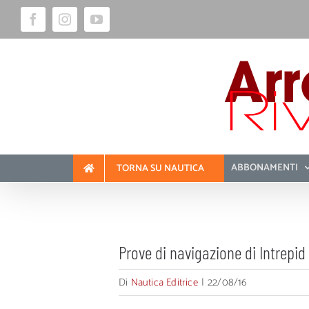
Salta
Facebook
Instagram
YouTube
al
contenuto
ABBONAMENTI
TORNA SU NAUTICA
Prove di navigazione di Intrepi
Di
Nautica Editrice
|
22/08/16