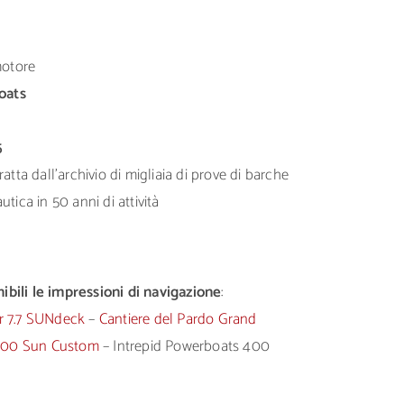
motore
oats
5
atta dall’archivio di migliaia di prove di barche
tica in 50 anni di attività
bili le impressioni di navigazione
:
r 7.7 SUNdeck
–
Cantiere del Pardo Grand
 900 Sun Custom
– Intrepid Powerboats 400