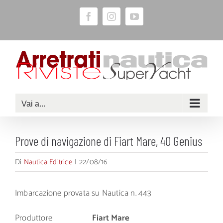
Salta
Facebook
Instagram
YouTube
al
contenuto
Vai a...
Prove di navigazione di Fiart Mare, 40 Genius
Di
Nautica Editrice
|
22/08/16
Imbarcazione provata su Nautica n. 443
Produttore
Fiart Mare