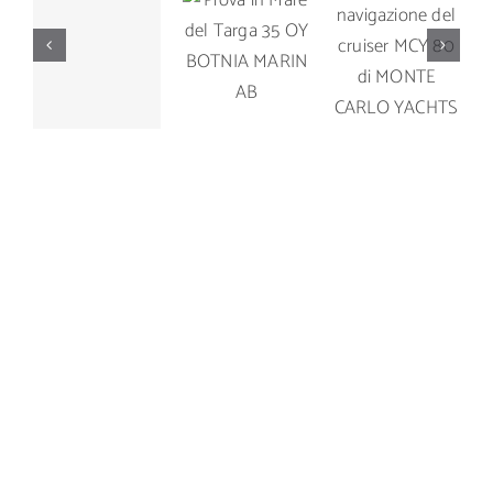
Prova di
Prova in
Prova di
navigazione
Mare del
navigazione
del cruiser
Targa 35
del Manò
MCY 80 di
OY
Marine M
MONTE
BOTNIA
42.5
CARLO
MARIN AB
YACHTS