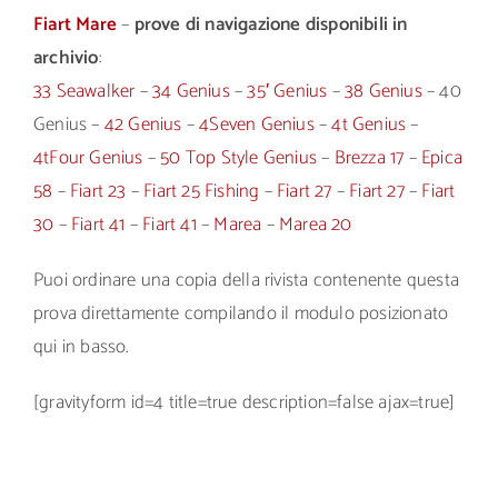
Fiart Mare
–
prove di navigazione disponibili in
archivio
:
33 Seawalker
–
34 Genius
–
35′ Genius
–
38 Genius
– 40
Genius –
42 Genius
–
4Seven Genius
–
4t Genius
–
4tFour Genius
–
50 Top Style Genius
–
Brezza 17
–
Epica
58
–
Fiart 23
–
Fiart 25 Fishing
–
Fiart 27
–
Fiart 27
–
Fiart
30
–
Fiart 41
–
Fiart 41
–
Marea
–
Marea 20
Puoi ordinare una copia della rivista contenente questa
prova direttamente compilando il modulo posizionato
qui in basso.
[gravityform id=4 title=true description=false ajax=true]