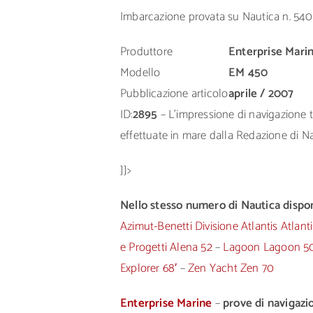
Imbarcazione provata su Nautica n. 540
Produttore
Enterprise Mari
Modello
EM 450
Pubblicazione articolo
aprile / 2007
ID:
2895
– L’impressione di navigazione tr
effettuate in mare dalla Redazione di Nau
]]>
Nello stesso numero di Nautica disponi
Azimut-Benetti Divisione Atlantis Atlant
e Progetti Alena 52
–
Lagoon Lagoon 5
Explorer 68′
–
Zen Yacht Zen 70
Enterprise Marine
–
prove di navigazio