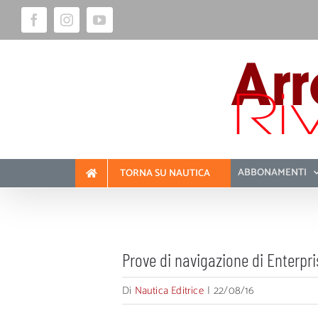
Salta
Facebook
Instagram
YouTube
al
contenuto
ABBONAMENTI
TORNA SU NAUTICA
Prove di navigazione di Enterpr
Di
Nautica Editrice
|
22/08/16