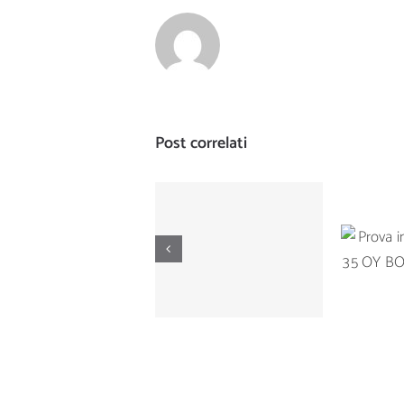
Post correlati
Prova di
Prova
navigazione del
Ta
Manò Marine M
BOTNI
42.5