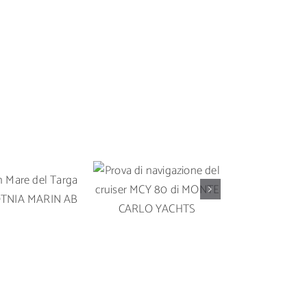
Prova di
Prova in 
 in Mare del
navigazione del
Solari
rga 35 OY
cruiser MCY 80 di
un’imbarc
A MARIN AB
MONTE CARLO
da crocier
YACHTS