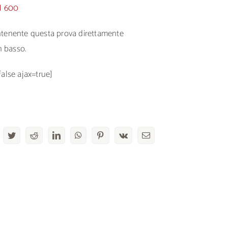
M 600
ontenente questa prova direttamente
n basso.
false ajax=true]
acebook
Twitter
Reddit
LinkedIn
WhatsApp
Pinterest
Vk
Email