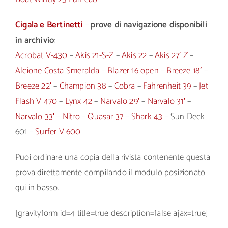
Cigala e Bertinetti
–
prove di navigazione disponibili
in archivio
:
Acrobat V-430
–
Akis 21-S-Z
–
Akis 22
–
Akis 27′ Z
–
Alcione Costa Smeralda
–
Blazer 16 open
–
Breeze 18′
–
Breeze 22′
–
Champion 38
–
Cobra
–
Fahrenheit 39
–
Jet
Flash V 470
–
Lynx 42
–
Narvalo 29′
–
Narvalo 31′
–
Narvalo 33′
–
Nitro
–
Quasar 37
–
Shark 43
– Sun Deck
601 –
Surfer V 600
Puoi ordinare una copia della rivista contenente questa
prova direttamente compilando il modulo posizionato
qui in basso.
[gravityform id=4 title=true description=false ajax=true]