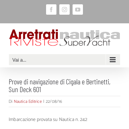
Salta
Facebook
Instagram
YouTube
al
contenuto
Vai a...
Prove di navigazione di Cigala e Bertinetti,
Sun Deck 601
Di
Nautica Editrice
|
22/08/16
Imbarcazione provata su Nautica n. 242