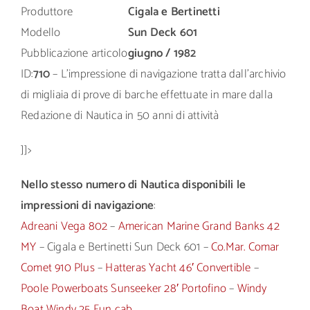
Produttore
Cigala e Bertinetti
Modello
Sun Deck 601
Pubblicazione articolo
giugno / 1982
ID:
710
– L’impressione di navigazione tratta dall’archivio
di migliaia di prove di barche effettuate in mare dalla
Redazione di Nautica in 50 anni di attività
]]>
Nello stesso numero di Nautica disponibili le
impressioni di navigazione
:
Adreani Vega 802
–
American Marine Grand Banks 42
MY
– Cigala e Bertinetti Sun Deck 601 –
Co.Mar. Comar
Comet 910 Plus
–
Hatteras Yacht 46′ Convertible
–
Poole Powerboats Sunseeker 28′ Portofino
–
Windy
Boat Windy 25 Fun cab