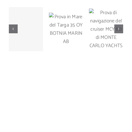
Prova di
Prova in
Prova di
navigazione
Mare del
navigazione
del cruiser
Targa 35
del Manò
MCY 80 di
OY
Marine M
MONTE
BOTNIA
42.5
CARLO
MARIN AB
YACHTS