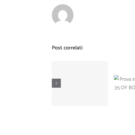
Post correlati
Prova di
Prova
navigazione del
Ta
Manò Marine M
BOTNI
42.5