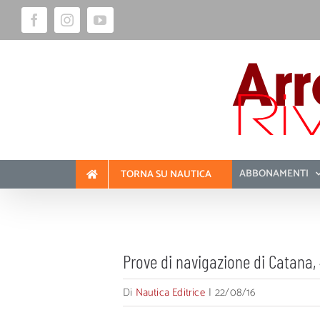
Salta
Facebook
Instagram
YouTube
al
contenuto
ABBONAMENTI
TORNA SU NAUTICA
Prove di navigazione di Catana,
Di
Nautica Editrice
|
22/08/16