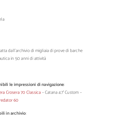
ela
tta dall’archivio di migliaia di prove di barche
tica in 50 anni di attività
bili le impressioni di navigazione
:
era Crosera 70 Classica
– Catana 47′ Custom –
redator 60
ili in archivio
: