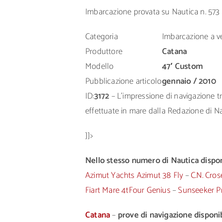
Imbarcazione provata su Nautica n. 573
Categoria
Imbarcazione a v
Produttore
Catana
Modello
47′ Custom
Pubblicazione articolo
gennaio / 2010
ID:
3172
– L’impressione di navigazione tra
effettuate in mare dalla Redazione di Nau
]]>
Nello stesso numero di Nautica disponi
Azimut Yachts Azimut 38 Fly
–
C.N. Cros
Fiart Mare 4tFour Genius
–
Sunseeker P
Catana
–
prove di navigazione disponib