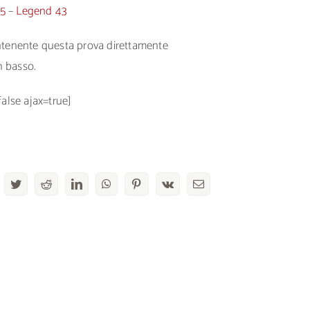
65
–
Legend 43
ontenente questa prova direttamente
n basso.
false ajax=true]
acebook
Twitter
Reddit
LinkedIn
WhatsApp
Pinterest
Vk
Email