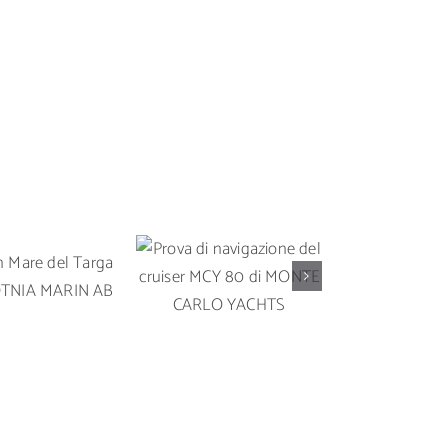
Prova di
Prova in 
 in Mare del
navigazione del
Solari
rga 35 OY
cruiser MCY 80 di
un’imbarc
A MARIN AB
MONTE CARLO
da crocier
YACHTS