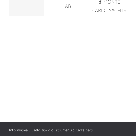
del Manò
MCY 80 di
OY
Marine M
MONTE
BOTNIA
42.5
CARLO
MARIN AB
YACHTS
Informativa Questo sito o gli strumenti di terze parti