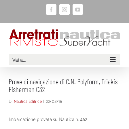
Salta
Facebook
Instagram
YouTube
al
contenuto
Vai a...
Prove di navigazione di C.N. Polyform, Triakis
Fisherman C32
Di
Nautica Editrice
|
22/08/16
Imbarcazione provata su Nautica n. 462