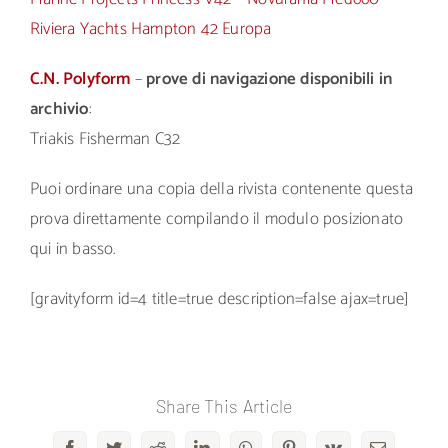
Riviera Yachts Hampton 42 Europa
C.N. Polyform
–
prove di navigazione disponibili in
archivio
:
Triakis Fisherman C32
Puoi ordinare una copia della rivista contenente questa
prova direttamente compilando il modulo posizionato
qui in basso.
[gravityform id=4 title=true description=false ajax=true]
Share This Article
Facebook
Twitter
Reddit
LinkedIn
WhatsApp
Pinterest
Vk
Email