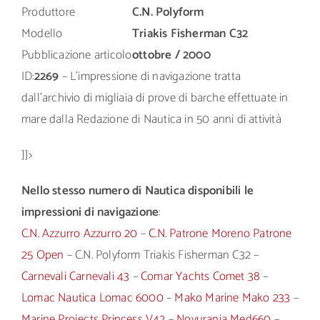
Produttore
C.N. Polyform
Modello
Triakis Fisherman C32
Pubblicazione articolo
ottobre / 2000
ID:
2269
– L’impressione di navigazione tratta
dall’archivio di migliaia di prove di barche effettuate in
mare dalla Redazione di Nautica in 50 anni di attività
]]>
Nello stesso numero di Nautica disponibili le
impressioni di navigazione
:
C.N. Azzurro Azzurro 20
–
C.N. Patrone Moreno Patrone
25 Open
– C.N. Polyform Triakis Fisherman C32 –
Carnevali Carnevali 43
–
Comar Yachts Comet 38
–
Lomac Nautica Lomac 6000
–
Mako Marine Mako 233
–
Marine Projects Princess V42
–
Novurania Med660
–