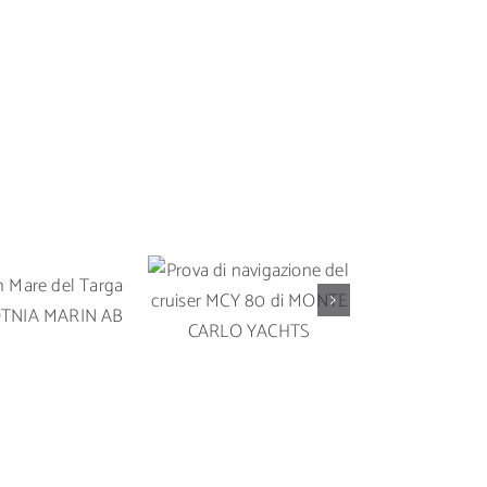
Prova di
Prova in 
 in Mare del
navigazione del
Solari
rga 35 OY
cruiser MCY 80 di
un’imbarc
A MARIN AB
MONTE CARLO
da crocier
YACHTS