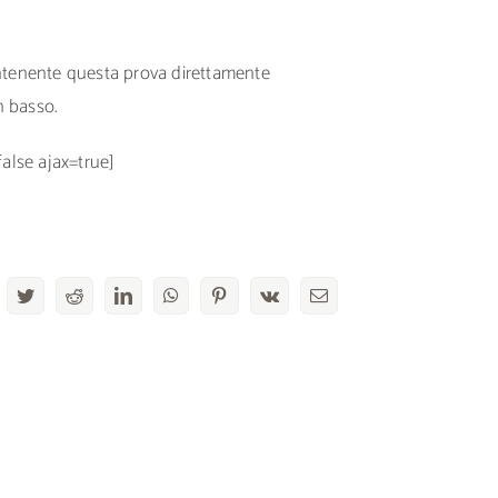
ontenente questa prova direttamente
n basso.
false ajax=true]
acebook
Twitter
Reddit
LinkedIn
WhatsApp
Pinterest
Vk
Email