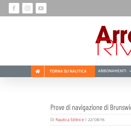
Salta
Facebook
Instagram
YouTube
al
contenuto
ABBONAMENTI
TORNA SU NAUTICA
Prove di navigazione di Brunswi
Di
Nautica Editrice
|
22/08/16