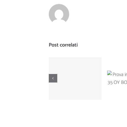
Post correlati
Prova di
Prova
navigazione del
Ta
Manò Marine M
BOTNI
42.5