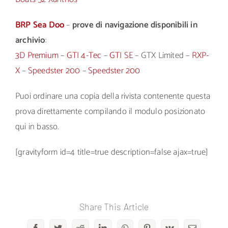
BRP Sea Doo
–
prove di navigazione disponibili in
archivio
:
3D Premium
–
GTI 4-Tec
–
GTI SE
– GTX Limited –
RXP-
X
–
Speedster 200
–
Speedster 200
Puoi ordinare una copia della rivista contenente questa
prova direttamente compilando il modulo posizionato
qui in basso.
[gravityform id=4 title=true description=false ajax=true]
Share This Article
Facebook
Twitter
Reddit
LinkedIn
WhatsApp
Pinterest
Vk
Email