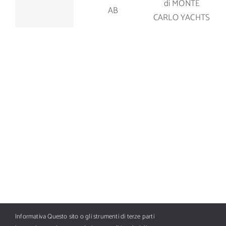
del Manò
MCY 80 di
OY
Marine M
MONTE
BOTNIA
42.5
CARLO
MARIN AB
YACHTS
Informativa Questo sito o gli strumenti di terze parti