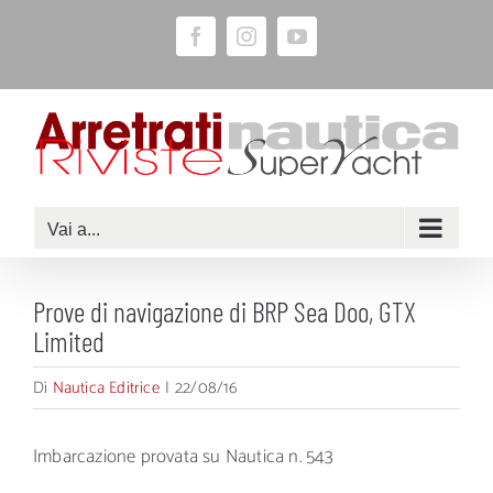
Salta
Facebook
Instagram
YouTube
al
contenuto
Vai a...
Prove di navigazione di BRP Sea Doo, GTX
Limited
Di
Nautica Editrice
|
22/08/16
Imbarcazione provata su Nautica n. 543