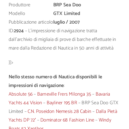
Produttore
BRP Sea Doo
Modello
GTX Limited
Pubblicazione articolo
luglio / 2007
ID:
2924
– L’impressione di navigazione tratta
dall’archivio di migliaia di prove di barche effettuate in
mare dalla Redazione di Nautica in 50 anni di attività
]]>
Nello stesso numero di Nautica disponibili le
impressioni di navigazione
:
Absolute 56
–
Barneville Frers Milonga 35
–
Bavaria
Yachts 44 Vision
–
Bayliner 195 BR
– BRP Sea Doo GTX
Limited –
C.N. Poseidon Nemesis 28 Cabin
–
Dalla Pietà
Yachts DP 72′
–
Dominator 68 Fashion Line
–
Windy
Boats 52 Xanthos