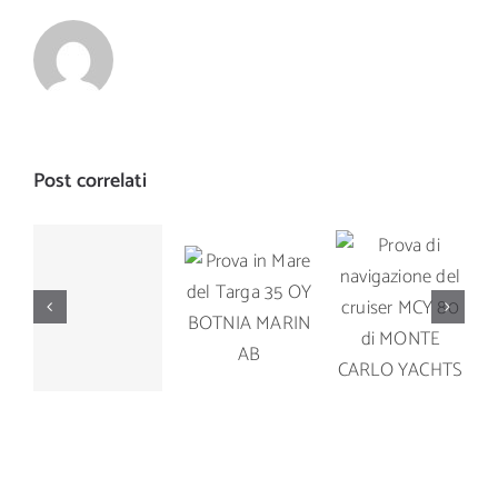
Post correlati
Prova di
Prova in
Prova di
navigazione
Mare del
navigazione
del cruiser
Targa 35
del Manò
MCY 80 di
OY
Marine M
MONTE
BOTNIA
42.5
CARLO
MARIN AB
YACHTS