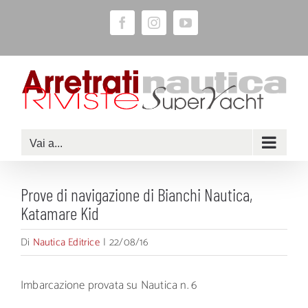
Salta
Facebook
Instagram
YouTube
al
contenuto
Vai a...
Prove di navigazione di Bianchi Nautica,
Katamare Kid
Di
Nautica Editrice
|
22/08/16
Imbarcazione provata su Nautica n. 6