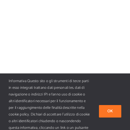
Informativa Questo sito o gli strumenti di terze parti
in esso integrati trattano dati personali (es. dati di
navigazione o indirizzi IP) e fanno uso di cookie o
altri identificatori necessari per il funzionamento e
per il raggiungimento delle finalità descritte nella
OK
cookie policy. Dichiari di accettare l’utilizzo di cookie
Tutti i diritti riservati Copyright ©
2026 BFC AI Media SpA, piazza
o altri identificatori chiudendo o nascondendo
Armando Diaz 7, 20123 Milano - E-mail info@nautica.it - PI 11673170152.
questa informativa, cliccando un link o un pulsante