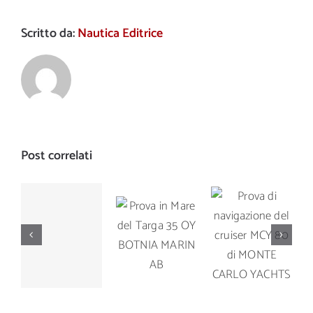
Scritto da:
Nautica Editrice
Post correlati
Prova di
Prova in
Prova di
navigazione
Mare del
navigazione
del cruiser
Targa 35
del Manò
MCY 80 di
OY
Marine M
MONTE
BOTNIA
42.5
CARLO
MARIN AB
YACHTS