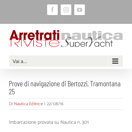
Salta
Facebook
Instagram
YouTube
al
contenuto
Vai a...
Prove di navigazione di Bertozzi, Tramontana
25
Di
Nautica Editrice
|
22/08/16
Imbarcazione provata su Nautica n. 301