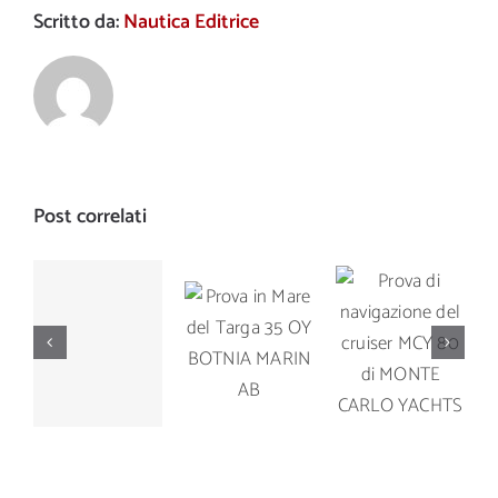
Scritto da:
Nautica Editrice
Post correlati
Prova di
Prova in
Prova di
navigazione
Mare del
navigazione
del cruiser
Targa 35
del Manò
MCY 80 di
OY
Marine M
MONTE
BOTNIA
42.5
CARLO
MARIN AB
YACHTS