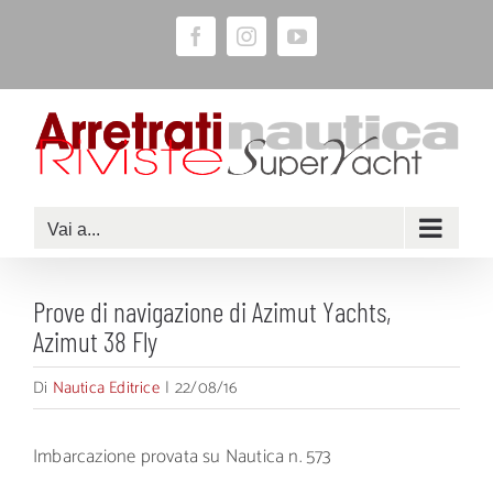
Salta
Facebook
Instagram
YouTube
al
contenuto
Vai a...
Prove di navigazione di Azimut Yachts,
Azimut 38 Fly
Di
Nautica Editrice
|
22/08/16
Imbarcazione provata su Nautica n. 573