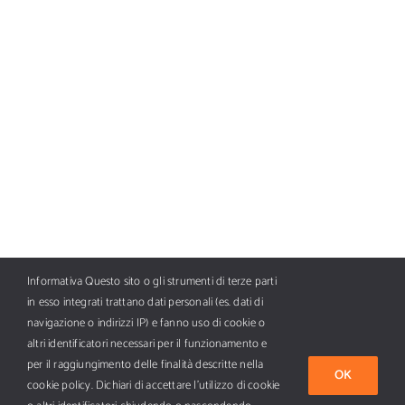
Informativa Questo sito o gli strumenti di terze parti
in esso integrati trattano dati personali (es. dati di
navigazione o indirizzi IP) e fanno uso di cookie o
altri identificatori necessari per il funzionamento e
per il raggiungimento delle finalità descritte nella
OK
cookie policy. Dichiari di accettare l’utilizzo di cookie
Tutti i diritti riservati Copyright ©
2026 BFC AI Media SpA, piazza