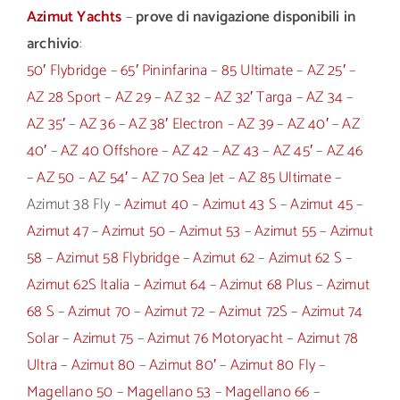
Azimut Yachts
–
prove di navigazione disponibili in
archivio
:
50′ Flybridge
–
65′ Pininfarina
–
85 Ultimate
–
AZ 25′
–
AZ 28 Sport
–
AZ 29
–
AZ 32
–
AZ 32′ Targa
–
AZ 34
–
AZ 35′
–
AZ 36
–
AZ 38′ Electron
–
AZ 39
–
AZ 40′
–
AZ
40′
–
AZ 40 Offshore
–
AZ 42
–
AZ 43
–
AZ 45′
–
AZ 46
–
AZ 50
–
AZ 54′
–
AZ 70 Sea Jet
–
AZ 85 Ultimate
–
Azimut 38 Fly –
Azimut 40
–
Azimut 43 S
–
Azimut 45
–
Azimut 47
–
Azimut 50
–
Azimut 53
–
Azimut 55
–
Azimut
58
–
Azimut 58 Flybridge
–
Azimut 62
–
Azimut 62 S
–
Azimut 62S Italia
–
Azimut 64
–
Azimut 68 Plus
–
Azimut
68 S
–
Azimut 70
–
Azimut 72
–
Azimut 72S
–
Azimut 74
Solar
–
Azimut 75
–
Azimut 76 Motoryacht
–
Azimut 78
Ultra
–
Azimut 80
–
Azimut 80′
–
Azimut 80 Fly
–
Magellano 50
–
Magellano 53
–
Magellano 66
–