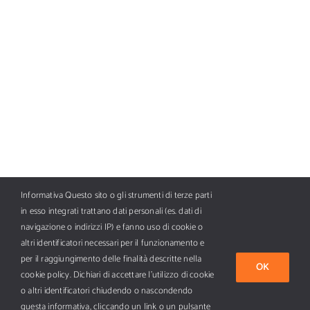
Informativa Questo sito o gli strumenti di terze parti
in esso integrati trattano dati personali (es. dati di
navigazione o indirizzi IP) e fanno uso di cookie o
altri identificatori necessari per il funzionamento e
per il raggiungimento delle finalità descritte nella
OK
cookie policy. Dichiari di accettare l’utilizzo di cookie
Tutti i diritti riservati Copyright ©
2026 BFC AI Media SpA, piazza
o altri identificatori chiudendo o nascondendo
Armando Diaz 7, 20123 Milano - E-mail info@nautica.it - PI 11673170152.
questa informativa, cliccando un link o un pulsante