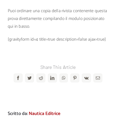
Puoi ordinare una copia della rivista contenente questa
prova direttamente compilando il modulo posizionato
qui in basso.
[gravityform id=4 title=true description=false ajax=true]
Share This Article
Facebook
Twitter
Reddit
LinkedIn
WhatsApp
Pinterest
Vk
Email
Scritto da:
Nautica Editrice