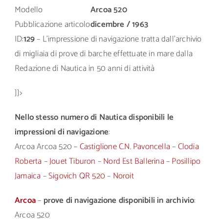
Modello
Arcoa 520
Pubblicazione articolo
dicembre / 1963
ID:
129
– L’impressione di navigazione tratta dall’archivio
di migliaia di prove di barche effettuate in mare dalla
Redazione di Nautica in 50 anni di attività
]]>
Nello stesso numero di Nautica disponibili le
impressioni di navigazione
:
Arcoa Arcoa 520 –
Castiglione C.N. Pavoncella
–
Clodia
Roberta
–
Jouet Tiburon
–
Nord Est Ballerina
–
Posillipo
Jamaica
–
Sigovich QR 520
–
Noroit
Arcoa
–
prove di navigazione disponibili in archivio
:
Arcoa 520