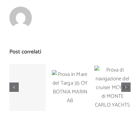
Post correlati
Prova di
Prova in
Prova di
navigazione
Mare del
navigazione
del cruiser
Targa 35
del Manò
MCY 80 di
OY
Marine M
MONTE
BOTNIA
42.5
CARLO
MARIN AB
YACHTS