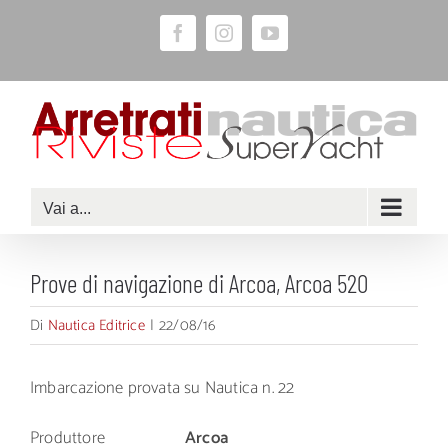
Salta
Facebook
Instagram
YouTube
al
contenuto
Vai a...
Prove di navigazione di Arcoa, Arcoa 520
Di
Nautica Editrice
|
22/08/16
Imbarcazione provata su Nautica n. 22
Produttore
Arcoa