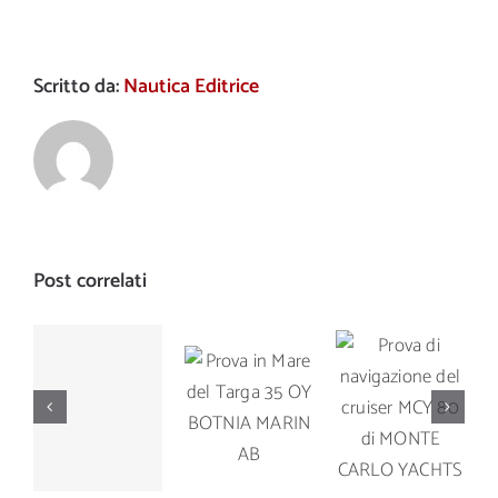
Scritto da:
Nautica Editrice
Post correlati
Prova di
Prova in
Prova di
navigazione
Mare del
navigazione
del cruiser
Targa 35
del Manò
MCY 80 di
OY
Marine M
MONTE
BOTNIA
42.5
CARLO
MARIN AB