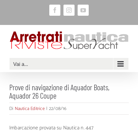
Salta
Facebook
Instagram
YouTube
al
contenuto
Vai a...
Prove di navigazione di Aquador Boats,
Aquador 26 Coupe
Di
Nautica Editrice
|
22/08/16
Imbarcazione provata su Nautica n. 447