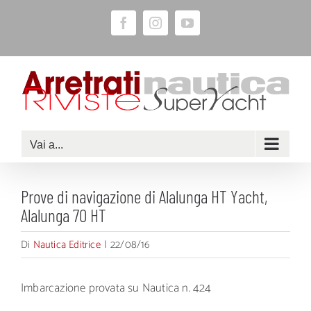
Salta
Facebook
Instagram
YouTube
al
contenuto
Vai a...
Prove di navigazione di Alalunga HT Yacht,
Alalunga 70 HT
Di
Nautica Editrice
|
22/08/16
Imbarcazione provata su Nautica n. 424