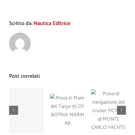
Scritto da:
Nautica Editrice
Post correlati
Prova di
Prova in
Prova di
navigazione
Mare del
navigazione
del cruiser
Targa 35
del Manò
MCY 80 di
OY
Marine M
MONTE
BOTNIA
42.5
CARLO
MARIN AB