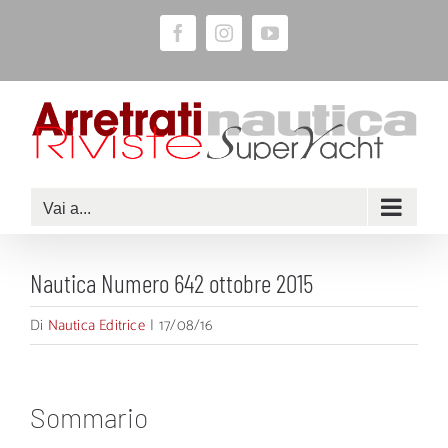
Salta
Facebook
Instagram
YouTube
al
contenuto
Vai a...
Nautica Numero 642 ottobre 2015
Di
Nautica Editrice
|
17/08/16
Sommario