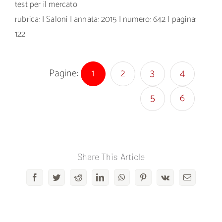
test per il mercato
rubrica: I Saloni | annata: 2015 | numero: 642 | pagina:
122
Pagine:
1
2
3
4
5
6
Share This Article
Facebook
Twitter
Reddit
LinkedIn
WhatsApp
Pinterest
Vk
Email