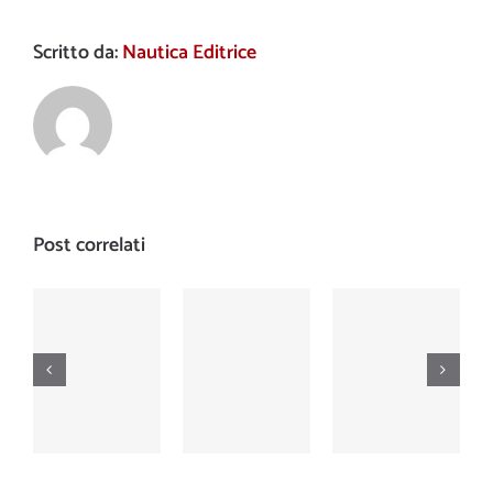
Scritto da:
Nautica Editrice
Post correlati
Nautica
Nautica
Nautica
Numero
Numero
Numero
643
644
641
novembre
dicembre
settembre
2015
2015
2015