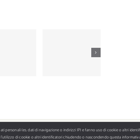
ica Numero
Nautica Numero
Nautica 
 novembre
461 settembre
462 ottob
2000
2000
ti personali (es. dati di navigazione o indirizzi IP) e fanno uso di cookie o altri identi
 SpA, piazza Armando Diaz 7, 20123 Milano - E-mail info@nautica.it - PI 11673170152. Tut
re l’utilizzo di cookie o altri identificatori chiudendo o nascondendo questa informat
iservati. È vietata la riproduzione totale o parziale senza il consenso scritto dell'editor