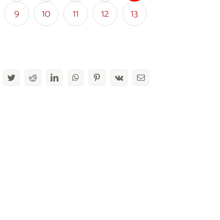
9
10
11
12
13
acebook
Twitter
Reddit
LinkedIn
WhatsApp
Pinterest
Vk
Email