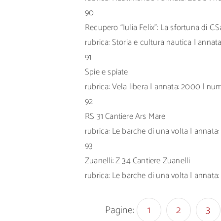
90
Recupero “Iulia Felix”: La sfortuna di C.
rubrica: Storia e cultura nautica | annat
91
Spie e spiate
rubrica: Vela libera | annata: 2000 | nu
92
RS 31 Cantiere Ars Mare
rubrica: Le barche di una volta | annata
93
Zuanelli: Z 34 Cantiere Zuanelli
rubrica: Le barche di una volta | annata
Pagine:
1
2
3