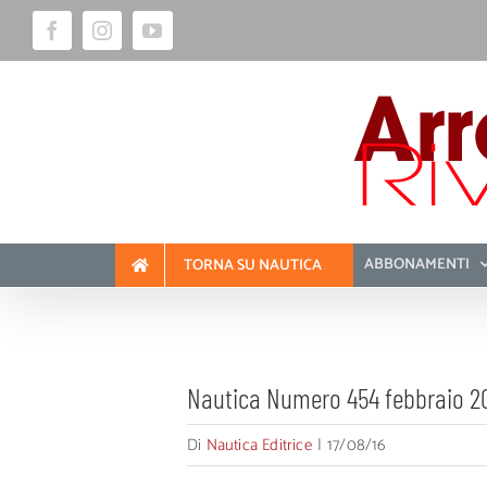
Salta
Facebook
Instagram
YouTube
al
contenuto
ABBONAMENTI
TORNA SU NAUTICA
Nautica Numero 454 febbraio 2
Di
Nautica Editrice
|
17/08/16